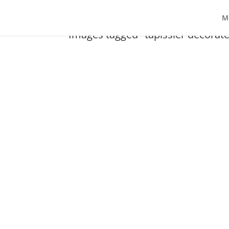
M
Images tagged "tapissier décorat