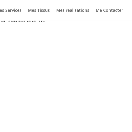
es Services
Mes Tissus
Mes réalisations
Me Contacter
eur sables olonne"